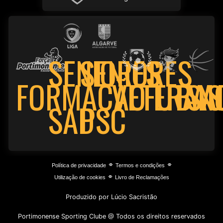
SENIORES
SENIORES
FORMAÇÃO
VETERAN
FUTSA
BAS
PSC
SAD
⌯
⌯
Política de privacidade
Termos e condições
⌯
Utilização de cookies
Livro de Reclamações
Produzido por Lúcio Sacristão
Portimonense Sporting Clube @ Todos os direitos reservados