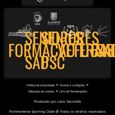
SENIORES
SENIORES
FORMAÇÃO
VETERAN
FUTSA
BAS
PSC
SAD
⌯
⌯
Política de privacidade
Termos e condições
⌯
Utilização de cookies
Livro de Reclamações
Produzido por Lúcio Sacristão
Portimonense Sporting Clube @ Todos os direitos reservados