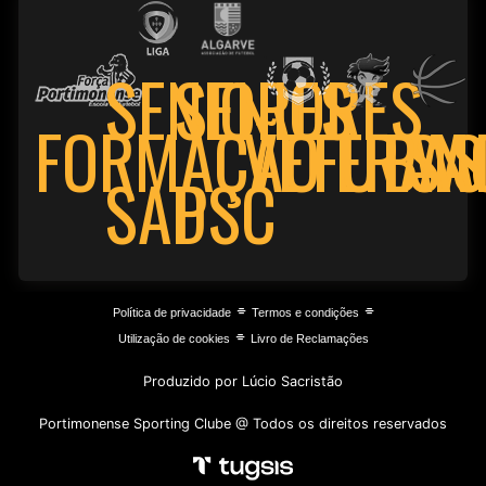
SENIORES
SENIORES
FORMAÇÃO
VETERAN
FUTSA
BAS
PSC
SAD
⌯
⌯
Política de privacidade
Termos e condições
⌯
Utilização de cookies
Livro de Reclamações
Produzido por Lúcio Sacristão
Portimonense Sporting Clube @ Todos os direitos reservados