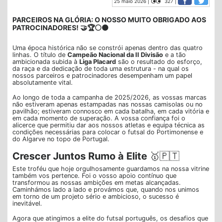
25 maio 2026 |
327 |
PARCEIROS NA GLÓRIA: O NOSSO MUITO OBRIGADO AOS
PATROCINADORES! 🤝🏆⚪⚫
Uma época histórica não se constrói apenas dentro das quatro
linhas. O título de
Campeão Nacional da II Divisão
e a tão
ambicionada subida à
Liga Placard
são o resultado do esforço,
da raça e da dedicação de toda uma estrutura - na qual os
nossos parceiros e patrocinadores desempenham um papel
absolutamente vital.
Ao longo de toda a campanha de 2025/2026, as vossas marcas
não estiveram apenas estampadas nas nossas camisolas ou no
pavilhão; estiveram connosco em cada batalha, em cada vitória e
em cada momento de superação. A vossa confiança foi o
alicerce que permitiu dar aos nossos atletas e equipa técnica as
condições necessárias para colocar o futsal do Portimonense e
do Algarve no topo de Portugal.
Crescer Juntos Rumo à Elite
🥇🇵🇹
Este troféu que hoje orgulhosamente guardamos na nossa vitrine
também vos pertence. Foi o vosso apoio contínuo que
transformou as nossas ambições em metas alcançadas.
Caminhámos lado a lado e provámos que, quando nos unimos
em torno de um projeto sério e ambicioso, o sucesso é
inevitável.
Agora que atingimos a elite do futsal português, os desafios que