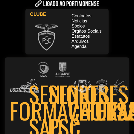
CLUBE
Contactos
Noticias
Sócios
Orgãos Sociais
Estatutos
Arquivos
Agenda
SENIORES
SENIORES
FORMAÇÃO
VETERA
FUTS
BA
PSC
SAD