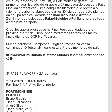
em duas jornadas no Play-Off, o Portimonense garantiu o
primeiro lugar isolado do grupo e a última vaga de acesso à Fase
Final da competição. Uma conquista histórica que premeia o
talento, o trabalho abnegado e a resiliência de todo este plantel,
da equipa técnica liderada por
Roberto Vieira
e
António
Zorrinho
, dos delegados
Rafael Belchior
e
Rui Sancho
e de toda
a estrutura de apoio.
O sonho agora prossegue na Final Four, agendada para o
próximo dia 27 de junho, onde mediremos forças nas meias-
finais diante do GCR Nun'Álvares.
Muitos parabéns, Campeões! Orgulho imenso na vossa
caminhada. O futsal alvinegro está entre os melhores do país!
#UnidosPorUmSimbolo #EstamosJuntos #SomosPortimonense
⚪⚫
3ª FASE PLAY-OFF - 2.ª Jornada
21/06/2026 - 16:30 horas
Pavilhao Nº. 1 Univ. Beira Interior
PORTIMONENSE:
PLANTEL:
Bruno Ribeiro
Tiago Fernandes
André Silva
Tiago Marques (GR)