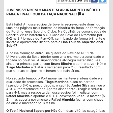
21 junho 2026 |
556 |
JUVENIS VENCEM GARANTEM APURAMENTO INÉDITO
PARA A FINAL FOUR DA TAÇA NACIONAL! 🏁🔥
Está feito! A nossa equipa de Juvenis escreveu este domingo
uma das páginas mais bonitas da história do futsal de formação
do Portimonense Sporting Clube. Na Covilhã, os comandados de
Roberto Vieira bateram o GD Casa do Povo do Livramento por
6-2
na 2.ª jornada do Play-Off, carimbando de forma brilhante e
invicta o apuramento inédito para a
Final Four da Taça Nacional
Sub-17
.
A nossa formação entrou na quadra do Pavilhão N.º 1 da
Universidade da Beira Interior com uma enorme personalidade e
focada no objetivo. A superioridade alvinegra materializou-se
ainda na primeira parte, com
Bruno Ribeiro
a abrir o ativo (1-0) e
Tiago Martinho
a dilatar a vantagem para 2-0, resultado com
que as duas equipas recolheram aos balneários.
No segundo tempo, o Portimonense manteve a intensidade e a
qualidade de processos.
Tiago Martinho
bisou na partida
fazendo o 3-0 e, pouco depois, o capitão
André Silva
assinou o
4-0. O representante dos Açores ainda tentou reagir e reduziu
para 4-1, mas a resposta da nossa equipa foi imediata, com
Rafael Almeida
a apontar o 5-1. O adversário voltou a marcar (5-
2), mas caberia novamente a
Rafael Almeida
fechar com chave
de ouro o marcador no
6-2
final.
O Top 4 Nacional Espera por Nós
Com duas vitórias categóricas