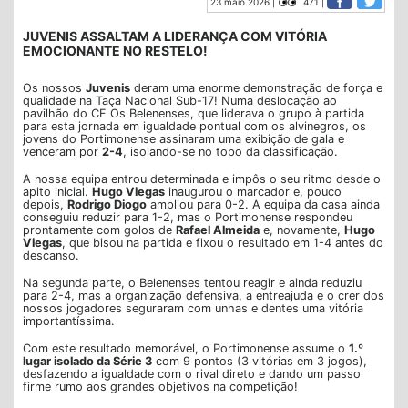
23 maio 2026 |
471 |
JUVENIS ASSALTAM A LIDERANÇA COM VITÓRIA
EMOCIONANTE NO RESTELO!
Os nossos
Juvenis
deram uma enorme demonstração de força e
qualidade na Taça Nacional Sub-17! Numa deslocação ao
pavilhão do CF Os Belenenses, que liderava o grupo à partida
para esta jornada em igualdade pontual com os alvinegros, os
jovens do Portimonense assinaram uma exibição de gala e
venceram por
2-4
, isolando-se no topo da classificação.
A nossa equipa entrou determinada e impôs o seu ritmo desde o
apito inicial.
Hugo Viegas
inaugurou o marcador e, pouco
depois,
Rodrigo Diogo
ampliou para 0-2. A equipa da casa ainda
conseguiu reduzir para 1-2, mas o Portimonense respondeu
prontamente com golos de
Rafael Almeida
e, novamente,
Hugo
Viegas
, que bisou na partida e fixou o resultado em 1-4 antes do
descanso.
Na segunda parte, o Belenenses tentou reagir e ainda reduziu
para 2-4, mas a organização defensiva, a entreajuda e o crer dos
nossos jogadores seguraram com unhas e dentes uma vitória
importantíssima.
Com este resultado memorável, o Portimonense assume o
1.º
lugar isolado da Série 3
com 9 pontos (3 vitórias em 3 jogos),
desfazendo a igualdade com o rival direto e dando um passo
firme rumo aos grandes objetivos na competição!