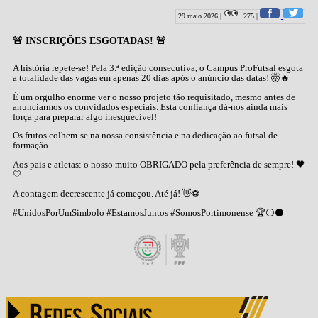
29 maio 2026 |
275 |
🚨 INSCRIÇÕES ESGOTADAS! 🚨
A história repete-se! Pela 3.ª edição consecutiva, o Campus ProFutsal esgota
a totalidade das vagas em apenas 20 dias após o anúncio das datas! 🤯🔥
É um orgulho enorme ver o nosso projeto tão requisitado, mesmo antes de
anunciarmos os convidados especiais. Esta confiança dá-nos ainda mais
força para preparar algo inesquecível!
Os frutos colhem-se na nossa consistência e na dedicação ao futsal de
formação.
Aos pais e atletas: o nosso muito OBRIGADO pela preferência de sempre! 🖤
🤍
A contagem decrescente já começou. Até já! 👋⚽
#UnidosPorUmSimbolo #EstamosJuntos #SomosPortimonense 🏆⚪⚫