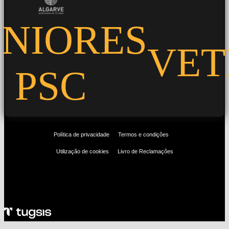
ENIORES
VET
PSC
⌯
⌯
Política de privacidade
Termos e condições
⌯
Utilização de cookies
Livro de Reclamações
Produzido por Lúcio Sacristão
Portimonense Sporting Clube @ Todos os direitos reservados