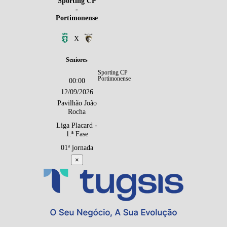
Sporting CP
-
Portimonense
X
Seniores
Sporting CP
Portimonense
00:00
12/09/2026
Pavilhão João
Rocha
Liga Placard -
1.ª Fase
01ª jornada
×