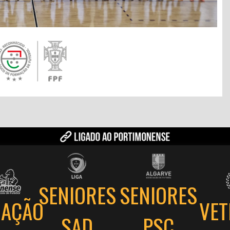
SENIORES
SENIORES
AÇÃO
VE
PSC
SAD