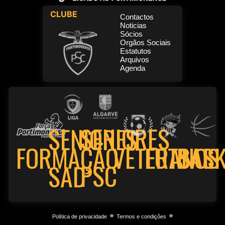
CLUBE
Contactos
Noticias
Sócios
Orgãos Sociais
Estatutos
Arquivos
Agenda
SENIORES
SENIORES
FORMAÇÃO
VETERANOS
FUTSAL
BASK
PSC
SAD
⌯
⌯
Política de privacidade
Termos e condições