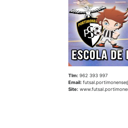
Tlm:
962 393 997
Email:
futsal.portimonens
Site:
www.futsal.portimone