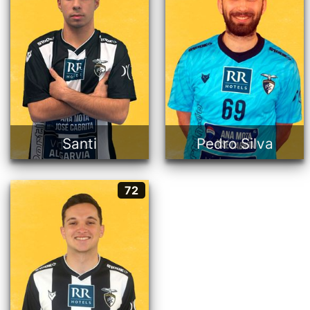
66
69
Ala
Guarda-redes
18 anos
22 anos
Português
Português
Santi
Pedro Silva
Guga
72
72
Pivot
23 anos