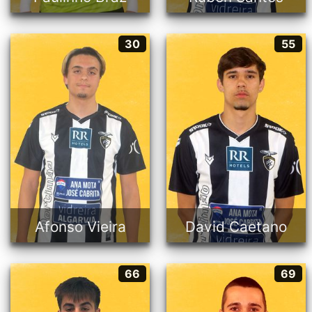
Afonso Vieira
David Caetano
30
55
30
55
Ala
Ala
22 anos
21 anos
Português
Português
Afonso Vieira
David Caetano
Santi
Pedro Silva
66
69