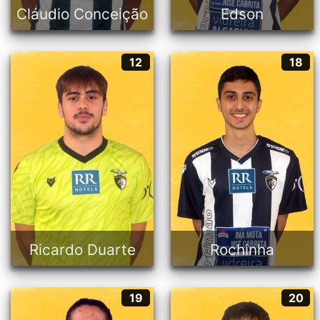
Cláudio Conceição
Edson
Ricardo Duarte
Rochinha
12
18
12
18
Guarda-redes
Fixo
21 anos
21 anos
Português
Português
Ricardo Duarte
Rochinha
Kiko
Ricardo Silva
19
20