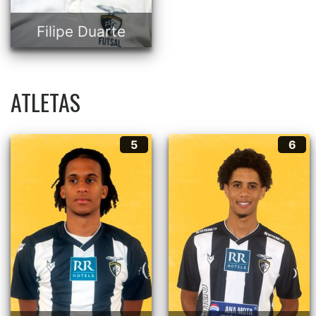
Filipe Duarte
ATLETAS
Cláudio Conceição
Edson
5
6
5
6
Ala
Ala
21 anos
22 anos
Português
Português