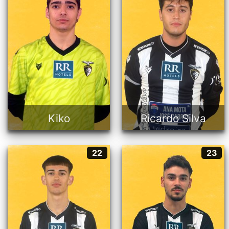
19
20
Guarda-redes
Ala
21 anos
24 anos
Português
Português
Kiko
Ricardo Silva
José Coutinho
Kleber
22
23
22
23
Ala
Fixo