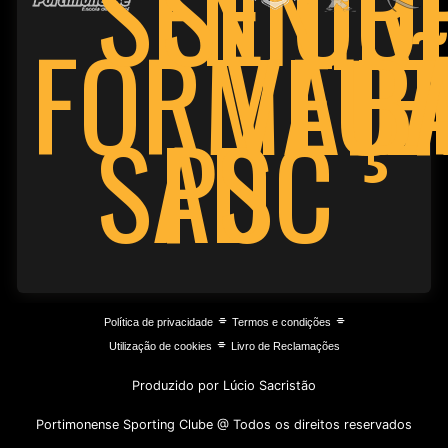
SENIO
SENIOR
FORMAÇ
VET
FU
B
PSC
SAD
⌯
⌯
Política de privacidade
Termos e condições
⌯
Utilização de cookies
Livro de Reclamações
Produzido por Lúcio Sacristão
Portimonense Sporting Clube @ Todos os direitos reservados