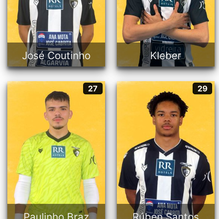
21 anos
23 anos
Português
Brasileiro
José Coutinho
Kleber
Paulinho Braz
Rúben Santos
27
29
27
29
Guarda-redes
Ala
22 anos
22 anos
Português
Português
Paulinho Braz
Rúben Santos