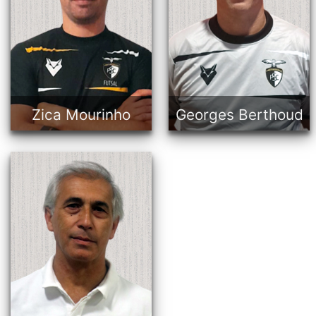
Treinador
Treinador Adjunto
41 anos
43 anos
Português
Suíço/Venezuelano
Zica Mourinho
Georges Berthoud
Filipe Duarte
Delegado
59 anos
Português