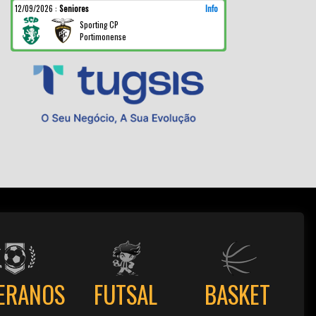
12/09/2026
:
Seniores
Info
Sporting CP
Portimonense
ERANOS
FUTSAL
BASKET