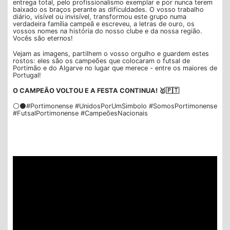
entrega total, pelo profissionalismo exemplar e por nunca terem
baixado os braços perante as dificuldades. O vosso trabalho
diário, visível ou invisível, transformou este grupo numa
verdadeira família campeã e escreveu, a letras de ouro, os
vossos nomes na história do nosso clube e da nossa região.
Vocês são eternos!
Vejam as imagens, partilhem o vosso orgulho e guardem estes
rostos: eles são os campeões que colocaram o futsal de
Portimão e do Algarve no lugar que merece - entre os maiores de
Portugal!
O CAMPEÃO VOLTOU E A FESTA CONTINUA! 🥇🇵🇹
⚪⚫#Portimonense #UnidosPorUmSimbolo #SomosPortimonense
#FutsalPortimonense #CampeõesNacionais