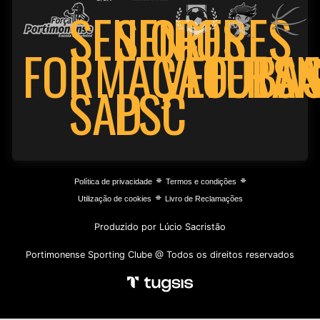
SENIORES
SENIORES
FORMAÇÃO
VETERA
FUTSA
BA
PSC
SAD
⌯
⌯
Política de privacidade
Termos e condições
⌯
Utilização de cookies
Livro de Reclamações
Produzido por Lúcio Sacristão
Portimonense Sporting Clube @ Todos os direitos reservados