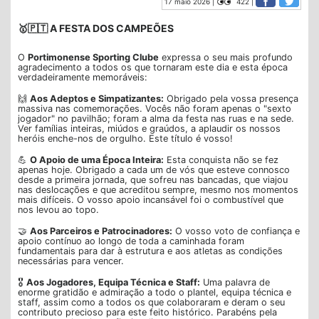
17 maio 2026 |
422 |
🥇🇵🇹 A FESTA DOS CAMPEÕES
O
Portimonense Sporting Clube
expressa o seu mais profundo
agradecimento a todos os que tornaram este dia e esta época
verdadeiramente memoráveis:
🙌
Aos Adeptos e Simpatizantes:
Obrigado pela vossa presença
massiva nas comemorações. Vocês não foram apenas o "sexto
jogador" no pavilhão; foram a alma da festa nas ruas e na sede.
Ver famílias inteiras, miúdos e graúdos, a aplaudir os nossos
heróis enche-nos de orgulho. Este título é vosso!
💪
O Apoio de uma Época Inteira:
Esta conquista não se fez
apenas hoje. Obrigado a cada um de vós que esteve connosco
desde a primeira jornada, que sofreu nas bancadas, que viajou
nas deslocações e que acreditou sempre, mesmo nos momentos
mais difíceis. O vosso apoio incansável foi o combustível que
nos levou ao topo.
🤝
Aos Parceiros e Patrocinadores:
O vosso voto de confiança e
apoio contínuo ao longo de toda a caminhada foram
fundamentais para dar à estrutura e aos atletas as condições
necessárias para vencer.
🎖️
Aos Jogadores, Equipa Técnica e Staff:
Uma palavra de
enorme gratidão e admiração a todo o plantel, equipa técnica e
staff, assim como a todos os que colaboraram e deram o seu
contributo precioso para este feito histórico. Parabéns pela