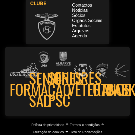
CLUBE
Contactos
Noticias
Sócios
Orgãos Sociais
Estatutos
Arquivos
Agenda
SENIORES
SENIORES
FORMAÇÃO
VETERANOS
FUTSAL
BASK
PSC
SAD
⌯
⌯
Política de privacidade
Termos e condições
⌯
Utilização de cookies
Livro de Reclamações